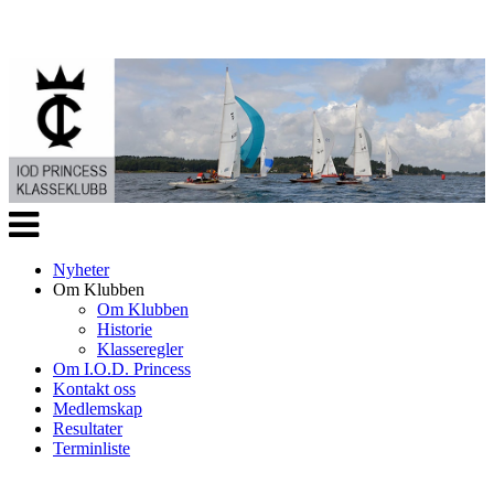
Veksle
navigasjon
Nyheter
Om Klubben
Om Klubben
Historie
Klasseregler
Om I.O.D. Princess
Kontakt oss
Medlemskap
Resultater
Terminliste