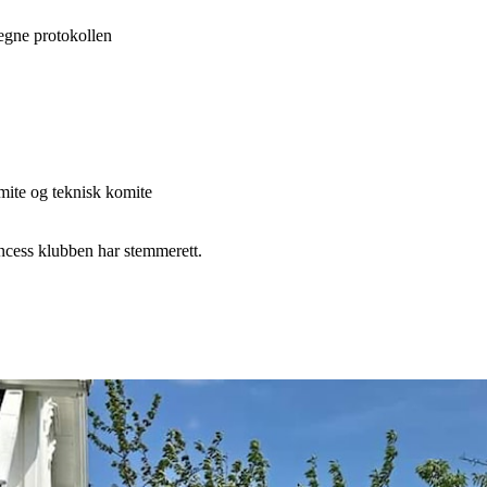
tegne protokollen
omite og teknisk komite
ncess klubben har stemmerett.