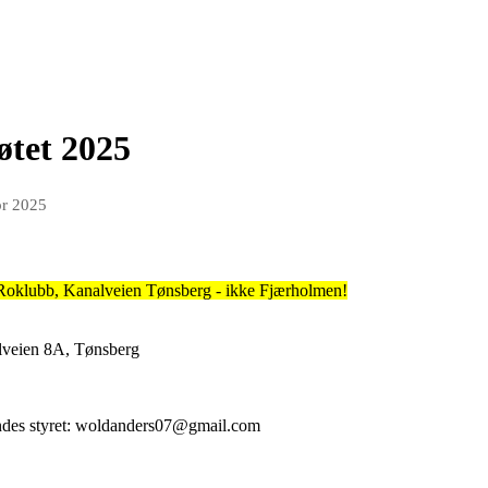
øtet 2025
pr 2025
Roklubb, Kanalveien Tønsberg - ikke Fjærholmen!
lveien 8A, Tønsberg
endes styret: woldanders07@gmail.com