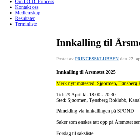
Om I.O.D. Princess
Kontakt oss
Medlemskap
Resultater
Terminliste
Innkalling til Årsm
Postet av
PRINCESSKLUBBEN
den
22. a
Innkalling til Årsmøtet 2025
Merk nytt møtested: Sjøormen, Tønsberg 
Tid: 29 April kl. 18:00 - 20:30
Sted: Sjøormen, Tønsberg Roklubb, Kana
Påmelding via innkallingen på SPOND
Saker som ønskes tatt opp på Årsmøtet s
Forslag til saksliste