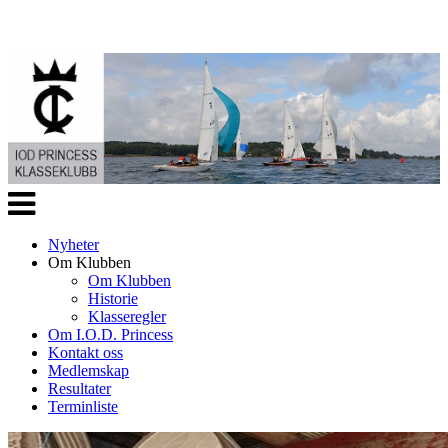
Veksle
navigasjon
Nyheter
Om Klubben
Om Klubben
Historie
Klasseregler
Om I.O.D. Princess
Kontakt oss
Medlemskap
Resultater
Terminliste