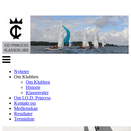
Veksle
navigasjon
Nyheter
Om Klubben
Om Klubben
Historie
Klasseregler
Om I.O.D. Princess
Kontakt oss
Medlemskap
Resultater
Terminliste