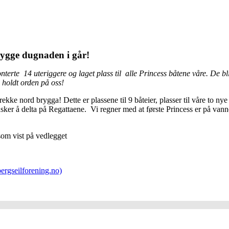
brygge dugnaden i går!
erte 14 uteriggere og laget plass til alle Princess båtene våre. De bli
 holdt orden på oss!
kke nord brygga! Dette er plassene til 9 båteier, plasser til våre to ny
nsker å delta på Regattaene. Vi regner med at første Princess er på vann
som vist på vedlegget
ergseilforening.no)