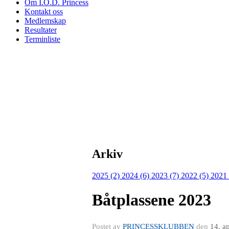
Om I.O.D. Princess
Kontakt oss
Medlemskap
Resultater
Terminliste
Arkiv
2025 (2)
2024 (6)
2023 (7)
2022 (5)
2021
Båtplassene 2023
Postet av
PRINCESSKLUBBEN
den
14. a