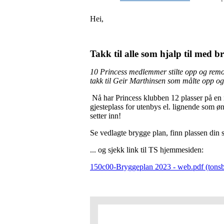
Hei,
Takk til alle som hjalp til med 
10 Princess medlemmer stilte opp og remont
takk til Geir Marthinsen som målte opp og
Nå har Princess klubben 12 plasser på en re
gjesteplass for utenbys el. lignende som ø
setter inn!
Se vedlagte brygge plan, finn plassen din 
... og sjekk link til TS hjemmesiden:
150c00-Bryggeplan 2023 - web.pdf (tonsb