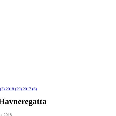
 (3)
2018 (29)
2017 (6)
 Havneregatta
ug 2018