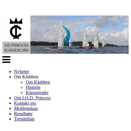
Veksle
navigasjon
Nyheter
Om Klubben
Om Klubben
Historie
Klasseregler
Om I.O.D. Princess
Kontakt oss
Medlemskap
Resultater
Terminliste