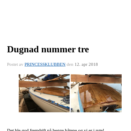
Dugnad nummer tre
Postet av
PRINCESSKLUBBEN
den
12. apr 2018
Det ble god fremdrift på begge båtene og vi er i rute!