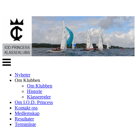
Veksle
navigasjon
Nyheter
Om Klubben
Om Klubben
Historie
Klasseregler
Om I.O.D. Princess
Kontakt oss
Medlemskap
Resultater
Terminliste