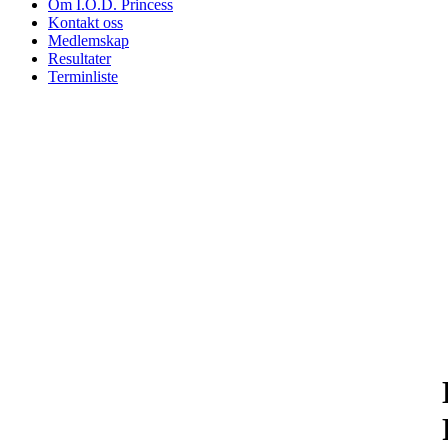
Om I.O.D. Princess
Kontakt oss
Medlemskap
Resultater
Terminliste