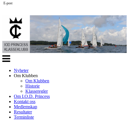
E-post
Veksle
navigasjon
Nyheter
Om Klubben
Om Klubben
Historie
Klasseregler
Om I.O.D. Princess
Kontakt oss
Medlemskap
Resultater
Terminliste