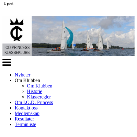
E-post
Veksle
navigasjon
Nyheter
Om Klubben
Om Klubben
Historie
Klasseregler
Om I.O.D. Princess
Kontakt oss
Medlemskap
Resultater
Terminliste